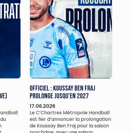
Officiel : Koussay Ben Fraj
ve)
prolonge jusqu'en 2027
17.06.2026
Handball
Le C’Chartres Métropole Handball
 du
est fier d’annoncer la prolongation
n
de Koussay Ben Fraj pour la saison
t
prochaine, avec une saison