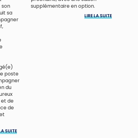
 son
supplémentaire en option.
uit sa
LIRE LA SUITE
ompagner
f,
e
e
gé(e)
Ce poste
ompagner
en du
oureux
 et de
ace de
et
LA SUITE