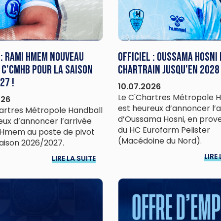
 : Rami Hmem nouveau
Officiel : Oussama Hosni
 C'CMHB pour la saison
chartrain jusqu'en 2028
27 !
10.07.2026
Le C'Chartres Métropole 
026
est heureux d’annoncer l’a
rtres Métropole Handball
d’Oussama Hosni, en pro
eux d’annoncer l’arrivée
du HC Eurofarm Pelister
 Hmem au poste de pivot
(Macédoine du Nord).
saison 2026/2027.
LIRE 
LIRE LA SUITE