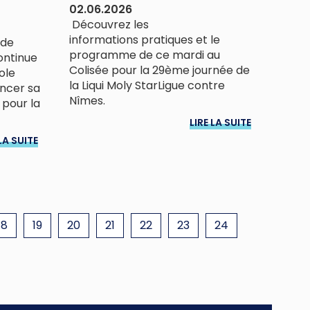
02.06.2026
Découvrez les
informations pratiques et le
 de
programme de ce mardi au
continue
Colisée pour la 29ème journée de
ole
la Liqui Moly StarLigue contre
ancer sa
Nîmes.
pour la
LIRE LA SUITE
LA SUITE
18
19
20
21
22
23
24