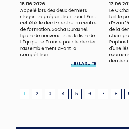
16.06.2026
13.06.20
Appelé lors des deux derniers
Le C'Cha
stages de préparation pour l’Euro
fait le p
cet été, le demi-centre du centre
d'Yvan Ve
de formation, Sacha Durasnel,
de la de
figure de nouveau dans la liste de
champion
l’Équipe de France pour le dernier
Raphaël, 
rassemblement avant la
d'une lé
compétition.
examens 
derniers 
LIRE LA SUITE
1
2
3
4
5
6
7
8