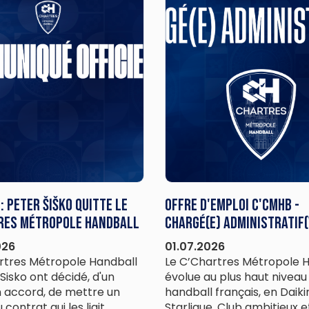
 : Peter ŠiŠko quitte le
Offre d'emploi C'CMHB -
res Métropole Handball
Chargé(e) administratif(
026
01.07.2026
rtres Métropole Handball
Le C’Chartres Métropole 
Sisko ont décidé, d'un
évolue au plus haut niveau
accord, de mettre un
handball français, en Daiki
contrat qui les liait
Starligue. Club ambitieux e