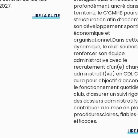
2027.
profondément ancré dans
territoire, le C’CMHB pours
LIRE LA SUITE
structuration afin d’acc
son développement sporti
économique et
organisationnel.Dans cett
dynamique, le club souhait
renforcer son équipe
administrative avec le
recrutement d’un(e) char
administratif(ve) en CDI. 
aura pour objectif d’acc
le fonctionnement quotidi
club, d’assurer un suivi rig
des dossiers administratifs
contribuer à la mise en pl
procéduresclaires, fiables 
efficaces.
LIRE 