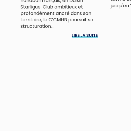
handball français, en Daikin
jusqu'en 
Starligue. Club ambitieux et
profondément ancré dans son
territoire, le C’CMHB poursuit sa
structuration...
LIRE LA SUITE