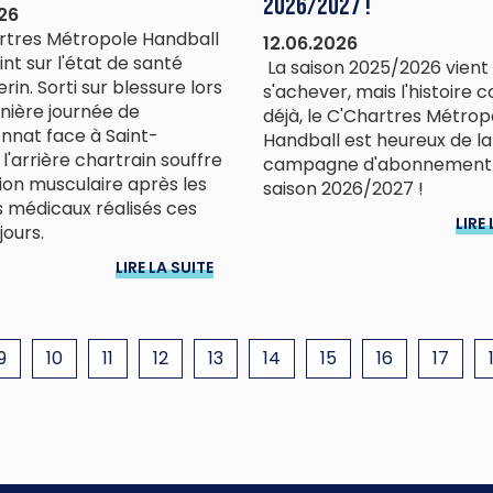
2026/2027 !
26
rtres Métropole Handball
12.06.2026
oint sur l'état de santé
La saison 2025/2026 vient
rin. Sorti sur blessure lors
s'achever, mais l'histoire 
rnière journée de
déjà, le C'Chartres Métrop
nat face à Saint-
Handball est heureux de l
l'arrière chartrain souffre
campagne d'abonnement 
sion musculaire après les
saison 2026/2027 !
médicaux réalisés ces
LIRE 
jours.
LIRE LA SUITE
9
10
11
12
13
14
15
16
17