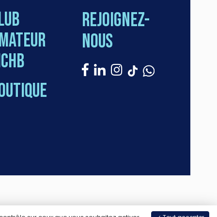
lub
Rejoignez-
mateur
nous
CHB
outique