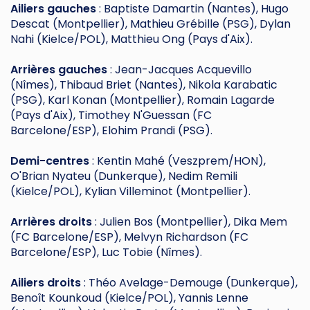
Ailiers gauches
: Baptiste Damartin (Nantes), Hugo
Descat (Montpellier), Mathieu Grébille (PSG), Dylan
Nahi (Kielce/POL), Matthieu Ong (Pays d'Aix).
Arrières gauches
: Jean-Jacques Acquevillo
(Nîmes), Thibaud Briet (Nantes), Nikola Karabatic
(PSG), Karl Konan (Montpellier), Romain Lagarde
(Pays d'Aix), Timothey N'Guessan (FC
Barcelone/ESP), Elohim Prandi (PSG).
Demi-centres
: Kentin Mahé (Veszprem/HON),
O'Brian Nyateu (Dunkerque), Nedim Remili
(Kielce/POL), Kylian Villeminot (Montpellier).
Arrières droits
: Julien Bos (Montpellier), Dika Mem
(FC Barcelone/ESP), Melvyn Richardson (FC
Barcelone/ESP), Luc Tobie (Nîmes).
Ailiers droits
: Théo Avelage-Demouge (Dunkerque),
Benoît Kounkoud (Kielce/POL), Yannis Lenne