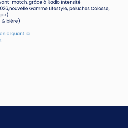
vant-match, grâce à Radio Intensité
/2026,nouvelle Gamme Lifestyle, peluches Colosse,
rpe)
 & bière)
 en cliquant ici
e
.